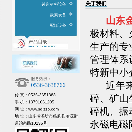
关于我们
铸造材料设备
炭素设备
山东
配煤设备
极材料、
生产的专
管理体系
特新中小
服务热线：
近年
0536-3638766
传 真：0536-3651388
碎、矿山
手 机：13791661205
碎机、振
网 址：www.sdjzzb.com
地 址：山东省潍坊市临朐县冶源街
永磁电磁
道冶泉路10195号