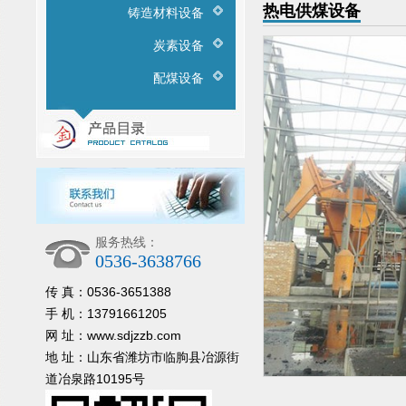
热电供煤设备
铸造材料设备
炭素设备
配煤设备
服务热线：
0536-3638766
传 真：0536-3651388
手 机：13791661205
网 址：www.sdjzzb.com
地 址：山东省潍坊市临朐县冶源街
道冶泉路10195号