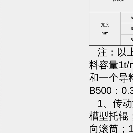
5
宽度
6
mm
8
注：以
料容量1t
和一个导
B500：0.
1、传动
槽型托辊
向滚筒；