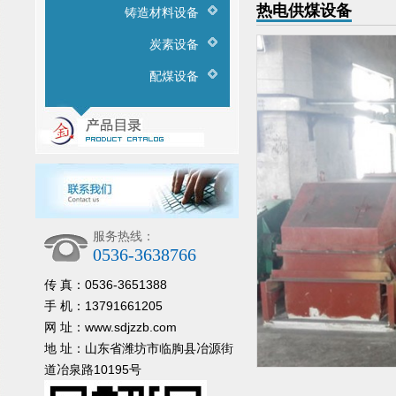
热电供煤设备
铸造材料设备
炭素设备
配煤设备
服务热线：
0536-3638766
传 真：0536-3651388
手 机：13791661205
网 址：www.sdjzzb.com
地 址：山东省潍坊市临朐县冶源街
道冶泉路10195号